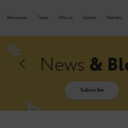
urses
Resources
Тeam
Why us
Clients
News
&
Subscrib