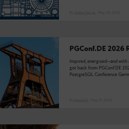
pleased to anno
By
admin
· June 22, 
Memories 
Thanks to the or
PGConf.dev last 
alone there — Val
By
Stefan Fercot
· Ma