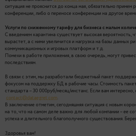
обеспечивать высокий уровень поддержки, кот
PG Day Russia
Как вы знаете, вместе с нашими партнерами – 
Russia
в Санкт-Петербурге 10 июля 2020 года.
официальных каналах
Всемирной организации 
ситуация не прояснится до конца мая, обязате
конференции, либо о переносе конференции на 
Услуги по сниженному тарифу для бизнеса с
С введением карантина существует высокая ве
вырастет, а с ними увеличится и нагрузка на б
коммуникационных и игровых платформ и т.д.
Помехи в работе приложения, в свою очередь, 
последствиям.
В связи с этим, мы разработали бюджетный па