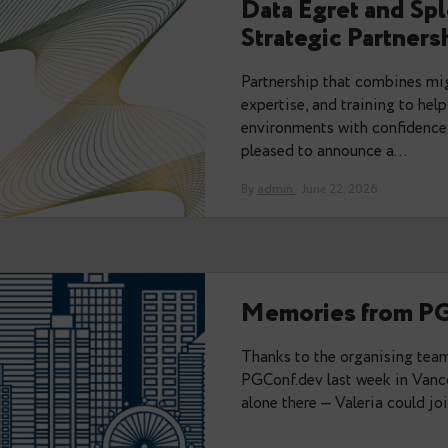
You may also like:
Data Egre
Strategic 
Partnership tha
expertise, and t
environments wit