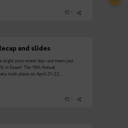
unce a…
2026
0
from PGConf.dev 2026
ganising team, I had the chance to attend
week in Vancouver, Canada. And luckily, I wasn’t
eria could join…
y 28, 2026
0