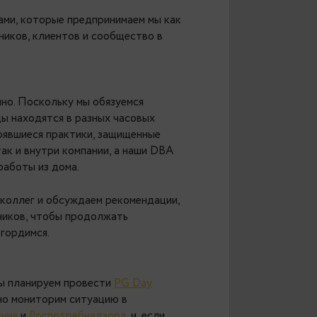
са
я с вами мерами, которые предпринимаем мы как
аших сотрудников, клиентов и сообщество в
аботал удаленно. Поскольку мы обязуемся
ашей команды находятся в разных часовых
 нас есть устоявшиеся практики, защищенные
клиентами, так и внутри компании, а наши DBA
птимальной работы из дома.
 проживания коллег и обсуждаем рекомендации,
аших сотрудников, чтобы продолжать