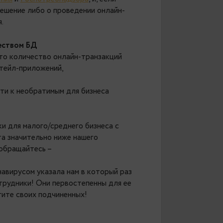
орым мы так гордимся.
404 Group – мы планируем провести
PG Day
 Мы постоянно мониторим ситуацию в
здравоохранения
и
Роспотребнадзора
, и, если
льно примем решение либо о проведении онлайн-
другое время.
 малым количеством БД
роятность, что количество онлайн-транзакций
азы данных ритейл-приложений,
могут привести к необратимым для бизнеса
кет поддержки для малого/среднего бизнеса с