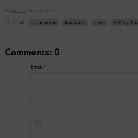
фокусом на поддержку БД в рабочие часы. Сто
стандарта – 30 000руб/месяц/инстанс. Если ва
contact@dataegret.com
.
В заключение отметим, сегодняшняя ситуация с
на то, что на самом деле важно для любой ком
успеха и длительного благополучного существо
Здоровья вам!
By
Valeria K
· March 12, 2020
coronavirus
kasimova
news
0
Comments: 0
Email
*